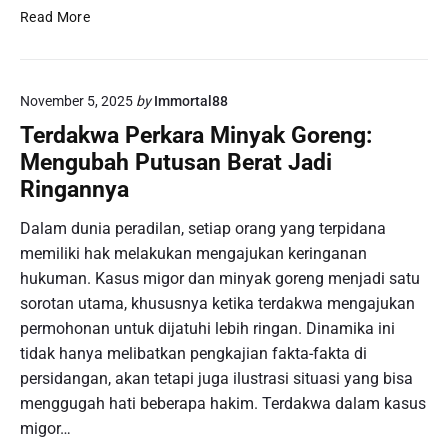
e
i
5
Read More
m
:
I
e
P
n
r
e
f
i
November 5, 2025
by
Immortal88
l
o
n
u
H
Terdakwa Perkara Minyak Goreng:
t
a
i
a
Mengubah Putusan Berat Jadi
n
t
h
Ringannya
g
s
S
P
H
a
Dalam dunia peradilan, setiap orang yang terpidana
e
a
a
memiliki hak melakukan mengajukan keringanan
n
r
t
hukuman. Kasus migor dan minyak goreng menjadi satu
a
i
I
n
y
sorotan utama, khususnya ketika terdakwa mengajukan
n
a
a
permohonan untuk dijatuhi lebih ringan. Dinamika ini
i
m
n
tidak hanya melibatkan pengkajian fakta-fakta di
a
g
persidangan, akan tetapi juga ilustrasi situasi yang bisa
n
B
menggugah hati beberapa hakim. Terdakwa dalam kasus
M
i
migor…
o
k