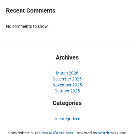
e
l
Recent Comments
a
l
No comments to show.
u
i
S
l
o
Archives
t
D
March 2026
e
December 2025
m
November 2025
o
October 2025
G
r
Categories
a
t
Uncategorized
i
s
Copyright © 2026
Yes Ma’am Press
. Powered by
WordPress
and
P