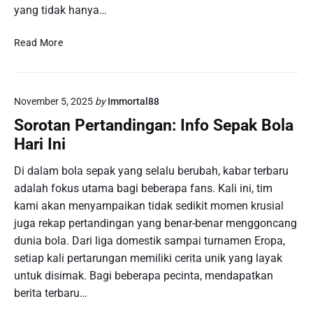
yang tidak hanya…
k
G
M
o
Read More
e
r
n
e
g
n
November 5, 2025
by
Immortal88
h
g
a
:
Sorotan Pertandingan: Info Sepak Bola
s
M
Hari Ini
i
e
l
n
Di dalam bola sepak yang selalu berubah, kabar terbaru
k
g
adalah fokus utama bagi beberapa fans. Kali ini, tim
a
u
kami akan menyampaikan tidak sedikit momen krusial
n
b
juga rekap pertandingan yang benar-benar menggoncang
K
a
dunia bola. Dari liga domestik sampai turnamen Eropa,
e
h
t
P
setiap kali pertarungan memiliki cerita unik yang layak
e
u
untuk disimak. Bagi beberapa pecinta, mendapatkan
n
t
berita terbaru…
a
u