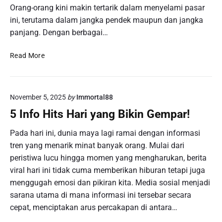
a
n
Orang-orang kini makin tertarik dalam menyelami pasar
s
k
f
i
ini, terutama dalam jangka pendek maupun dan jangka
a
o
a
panjang. Dengan berbagai…
r
r
:
t
m
S
I
Read More
a
a
i
n
s
a
f
i
p
o
T
a
November 5, 2025
by
Immortal88
K
e
k
r
5 Info Hits Hari yang Bikin Gempar!
r
a
i
b
h
p
Pada hari ini, dunia maya lagi ramai dengan informasi
a
y
t
tren yang menarik minat banyak orang. Mulai dari
r
a
o
u
peristiwa lucu hingga momen yang mengharukan, berita
n
H
d
viral hari ini tidak cuma memberikan hiburan tetapi juga
g
a
a
A
menggugah emosi dan pikiran kita. Media sosial menjadi
r
r
d
sarana utama di mana informasi ini tersebar secara
i
i
a
I
cepat, menciptakan arus percakapan di antara…
P
?
n