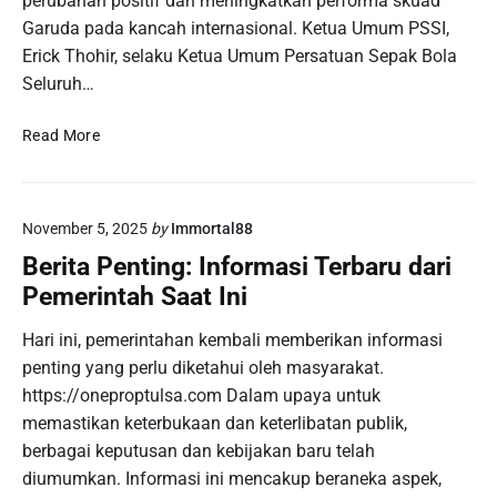
perubahan positif dan meningkatkan performa skuad
t
Garuda pada kancah internasional. Ketua Umum PSSI,
i
Erick Thohir, selaku Ketua Umum Persatuan Sepak Bola
o
Seluruh…
n
s
5
Read More
:
C
A
a
t
l
m
November 5, 2025
by
Immortal88
o
o
n
Berita Penting: Informasi Terbaru dari
s
P
p
Pemerintah Saat Ini
e
h
n
Hari ini, pemerintahan kembali memberikan informasi
e
g
r
penting yang perlu diketahui oleh masyarakat.
e
e
https://oneproptulsa.com Dalam upaya untuk
l
P
memastikan keterbukaan dan keterlibatan publik,
o
e
berbagai keputusan dan kebijakan baru telah
l
m
a
diumumkan. Informasi ini mencakup beraneka aspek,
a