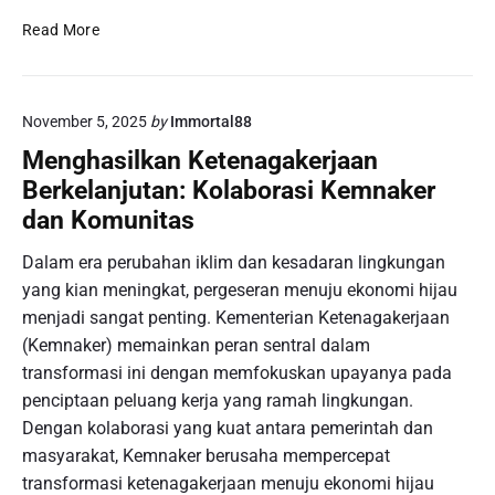
d
i
T
Read More
a
n
e
l
G
r
y
e
d
a
m
November 5, 2025
by
Immortal88
a
n
p
k
g
a
Menghasilkan Ketenagakerjaan
w
M
r
Berkelanjutan: Kolaborasi Kemnaker
a
e
!
dan Komunitas
P
n
e
j
Dalam era perubahan iklim dan kesadaran lingkungan
r
a
yang kian meningkat, pergeseran menuju ekonomi hijau
k
n
menjadi sangat penting. Kementerian Ketenagakerjaan
a
j
r
(Kemnaker) memainkan peran sentral dalam
i
a
k
transformasi ini dengan memfokuskan upayanya pada
M
a
penciptaan peluang kerja yang ramah lingkungan.
i
n
Dengan kolaborasi yang kuat antara pemerintah dan
n
masyarakat, Kemnaker berusaha mempercepat
y
transformasi ketenagakerjaan menuju ekonomi hijau
a