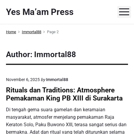
S
Yes Ma’am Press
k
M
i
p
Home
Immortal88
Page 2
t
o
c
Author: Immortal88
o
n
t
e
November 6, 2025
by
Immortal88
n
Rituals dan Traditions: Atmosphere
t
Pemakaman King PB XIII di Surakarta
Di tengah gema suara gamelan dan keramaian
masyarakat, atmosfer menjelang pemakaman Raja
Keraton Solo, Paku Buwono XIII, terasa sangat serius dan
bermakna. Adat dan ritual yang telah diturunkan selama