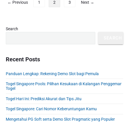
P
y
← Previous
1
2
3
Next →
d
i
o
a
a
P
s
n
n
a
t
g
K
k
s
T
P
Search
o
a
a
r
p
m
r
SEARCH
i
k
a
u
P
m
D
g
n
e
a
i
i
i
r
r
Recent Posts
l
t
m
n
y
e
a
a
a
S
w
s
Panduan Lengkap: Rekening Demo Slot bagi Pemula
i
t
i
a
n
d
i
Togel Singapore Pools: Pilihan Kesukaan di Kalangan Penggemar
t
a
e
Togel
o
k
n
b
n
a
Togel Hari Ini: Prediksi Akurat dan Tips Jitu
S
a
n
l
r
Togel Singapore: Cari Nomor Keberuntungan Kamu
o
t
Mengetahui PG Soft serta Demo Slot Pragmatic yang Populer
m