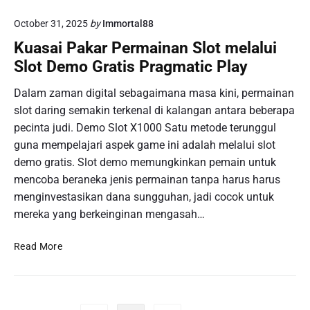
I
u
n
n
October 31, 2025
by
Immortal88
s
:
f
T
Kuasai Pakar Permainan Slot melalui
K
o
e
o
Slot Demo Gratis Pragmatic Play
S
r
l
e
u
a
Dalam zaman digital sebagaimana masa kini, permainan
p
p
b
slot daring semakin terkenal di kalangan antara beberapa
a
d
o
pecinta judi. Demo Slot X1000 Satu metode terunggul
k
a
r
B
guna mempelajari aspek game ini adalah melalui slot
t
a
o
demo gratis. Slot demo memungkinkan pemain untuk
e
s
l
:
mencoba beraneka jenis permainan tanpa harus harus
i
a
I
menginvestasikan dana sungguhan, jadi cocok untuk
K
H
n
e
mereka yang berkeinginan mengasah…
a
f
m
r
o
n
K
Read More
i
K
a
u
I
i
k
a
n
n
e
s
i
i
r
a