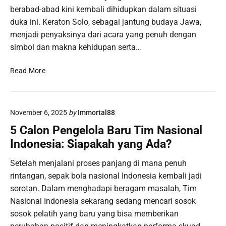
berabad-abad kini kembali dihidupkan dalam situasi
duka ini. Keraton Solo, sebagai jantung budaya Jawa,
menjadi penyaksinya dari acara yang penuh dengan
simbol dan makna kehidupan serta…
R
Read More
i
t
u
November 6, 2025
by
Immortal88
a
l
5 Calon Pengelola Baru Tim Nasional
s
Indonesia: Siapakah yang Ada?
d
a
Setelah menjalani proses panjang di mana penuh
n
rintangan, sepak bola nasional Indonesia kembali jadi
T
sorotan. Dalam menghadapi beragam masalah, Tim
r
Nasional Indonesia sekarang sedang mencari sosok
a
sosok pelatih yang baru yang bisa memberikan
d
i