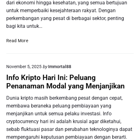
B
dari ekonomi hingga kesehatan, yang semua bertujuan
k
a
untuk memperbaiki kesejahteraan rakyat. Dengan
a
r
m
perkembangan yang pesat di berbagai sektor, penting
u
a
bagi kita untuk…
T
n
i
K
B
Read More
m
i
e
N
n
r
a
g
i
s
P
November 5, 2025
by
Immortal88
t
i
B
a
Info Kripto Hari Ini: Peluang
o
X
P
n
Penanaman Modal yang Menjanjikan
I
e
a
I
n
l
Dunia kripto masih berkembang pesat dengan cepat,
I
t
I
membawa beraneka peluang pembiayaan yang
d
i
n
menjanjikan untuk semua pelaku investasi. Info
i
n
d
S
cryptocurrency hari ini adalah krusial agar diketahui,
g
o
u
sebab fluktuasi pasar dan perubahan teknologinya dapat
:
n
r
I
mempengaruhi keputusan pembiayaan dengan berarti.
e