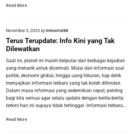
g
s
S
Read More
a
a
o
k
n
r
e
B
o
r
e
November 5, 2025
by
Immortal88
t
j
r
a
Terus Terupdate: Info Kini yang Tak
a
a
n
Dilewatkan
a
t
P
n
J
e
Saat ini, planet ini masih berputar dari berbagai kejadian
B
a
r
yang menarik untuk dicermati. Mulai dari informasi soal
e
d
t
r
i
politik, ekonomi global, hingga uang hiburan, tiap detik
a
k
R
menyajikan informasi terbaru yang tak boleh dihindari.
n
e
i
Dalam masa informasi yang sedemikian cepat, penting
d
l
n
i
bagi kita semua agar selalu update dengan berita-berita
a
g
n
terkini hari ini supaya tidak tertinggal. Informasi terbaru…
n
a
g
j
n
a
T
Read More
u
n
n
e
t
y
:
r
a
a