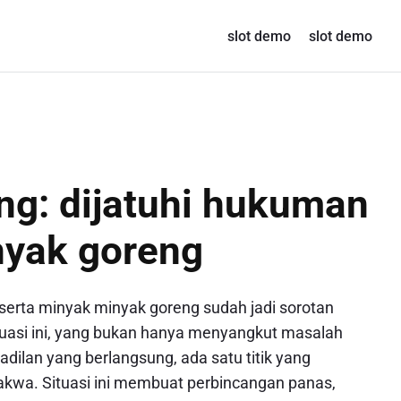
slot demo
slot demo
ung: dijatuhi hukuman
nyak goreng
serta minyak minyak goreng sudah jadi sorotan
tuasi ini, yang bukan hanya menyangkut masalah
dilan yang berlangsung, ada satu titik yang
akwa. Situasi ini membuat perbincangan panas,