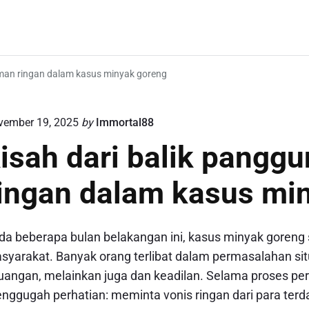
kuman ringan dalam kasus minyak goreng
vember 19, 2025
by
Immortal88
isah dari balik pangg
ingan dalam kasus mi
da beberapa bulan belakangan ini, kasus minyak goreng 
syarakat. Banyak orang terlibat dalam permasalahan si
uangan, melainkan juga dan keadilan. Selama proses pera
nggugah perhatian: meminta vonis ringan dari para terd