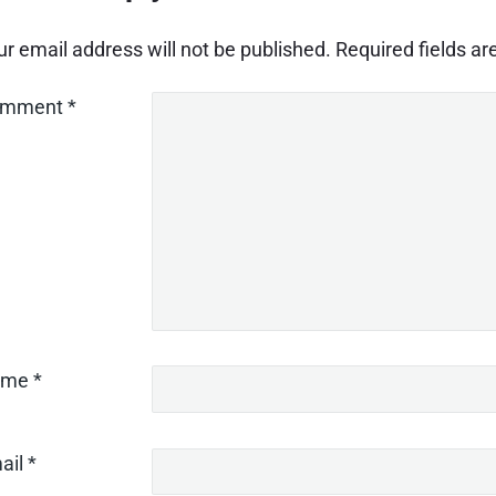
ur email address will not be published.
Required fields a
omment
*
ame
*
ail
*