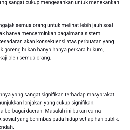
 yang sangat cukup mengesankan untuk menekankan
ngajak semua orang untuk melihat lebih jauh soal
 tidak hanya mencerminkan bagaimana sistem
 kesadaran akan konsekuensi atas perbuatan yang
k goreng bukan hanya hanya perkara hukum,
kaji oleh semua orang.
uhnya yang sangat signifikan terhadap masyarakat.
njukkan lonjakan yang cukup signifikan,
a berbagai daerah. Masalah ini bukan cuma
osial yang berimbas pada hidup setiap hari publik,
endah.