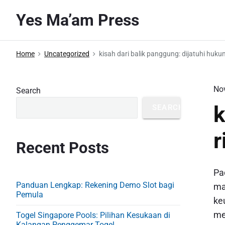
S
Yes Ma’am Press
k
i
p
Home
Uncategorized
kisah dari balik panggung: dijatuhi hu
t
o
P
No
c
Search
r
o
k
SEARCH
n
i
r
t
m
Recent Posts
e
a
n
r
Pa
t
y
Panduan Lengkap: Rekening Demo Slot bagi
ma
S
Pemula
ke
i
me
Togel Singapore Pools: Pilihan Kesukaan di
Kalangan Penggemar Togel