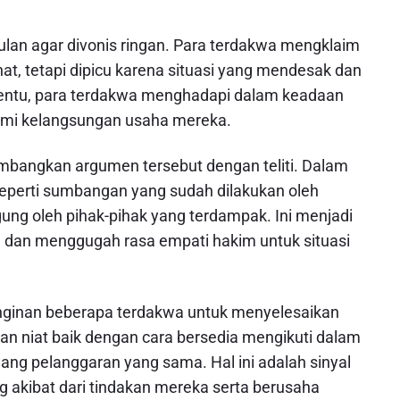
lan agar divonis ringan. Para terdakwa mengklaim
hat, tetapi dipicu karena situasi yang mendesak dan
nentu, para terdakwa menghadapi dalam keadaan
demi kelangsungan usaha mereka.
bangkan argumen tersebut dengan teliti. Dalam
 seperti sumbangan yang sudah dilakukan oleh
ung oleh pihak-pihak yang terdampak. Ini menjadi
t, dan menggugah rasa empati hakim untuk situasi
einginan beberapa terdakwa untuk menyelesaikan
an niat baik dengan cara bersedia mengikuti dalam
lang pelanggaran yang sama. Hal ini adalah sinyal
 akibat dari tindakan mereka serta berusaha