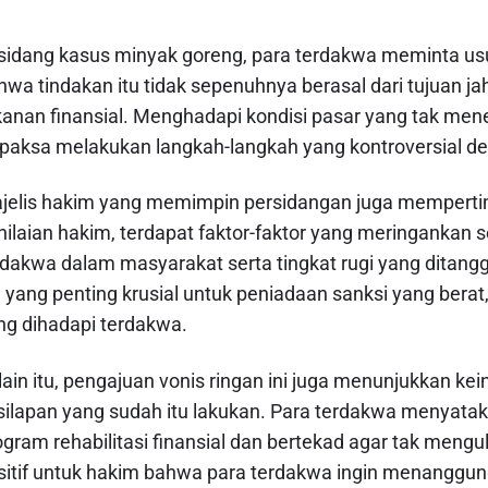
 sidang kasus minyak goreng, para terdakwa meminta usu
hwa tindakan itu tidak sepenuhnya berasal dari tujuan ja
kanan finansial. Menghadapi kondisi pasar yang tak me
rpaksa melakukan langkah-langkah yang kontroversial 
jelis hakim yang memimpin persidangan juga mempertim
nilaian hakim, terdapat faktor-faktor yang meringankan
rdakwa dalam masyarakat serta tingkat rugi yang ditangg
l yang penting krusial untuk peniadaan sanksi yang bera
ng dihadapi terdakwa.
lain itu, pengajuan vonis ringan ini juga menunjukkan k
silapan yang sudah itu lakukan. Para terdakwa menyatak
ogram rehabilitasi finansial dan bertekad agar tak mengu
sitif untuk hakim bahwa para terdakwa ingin menanggung