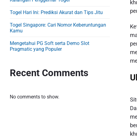
d
kh
e
pe
Togel Hari Ini: Prediksi Akurat dan Tips Jitu
b
Togel Singapore: Cari Nomor Keberuntungan
Ke
a
Kamu
ma
r
Mengetahui PG Soft serta Demo Slot
pe
Pragmatic yang Populer
me
me
Recent Comments
U
No comments to show.
Si
Da
me
be
kh