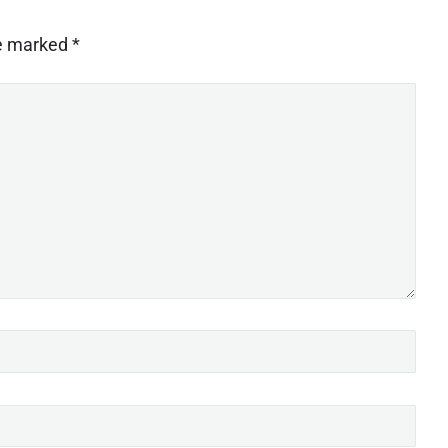
re marked
*