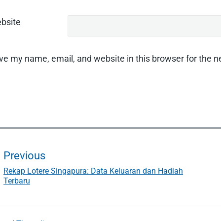
bsite
ve my name, email, and website in this browser for the 
Previous
Rekap Lotere Singapura: Data Keluaran dan Hadiah
P
Terbaru
r
e
v