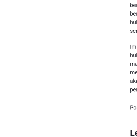
be
be
hu
se
Im
hu
ma
me
ak
pe
Po
L