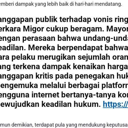
mberi dampak yang lebih baik di hari-hari mendatang.
anggapan publik terhadap vonis rin
erkara Migor cukup beragam. Mayo
engan perasaan bahwa undang-und
eadilan. Mereka berpendapat bahwa 
ara pelaku merugikan sejumlah ora
ang terkena dampak kenaikan harga
anggapan kritis pada penegakan hu
engemuka melalui berbagai platfor
engguna internet bertanya-tanya k
ewujudkan keadilan hukum.
https:
mun demikian, terdapat pula yang mendukung keputusan