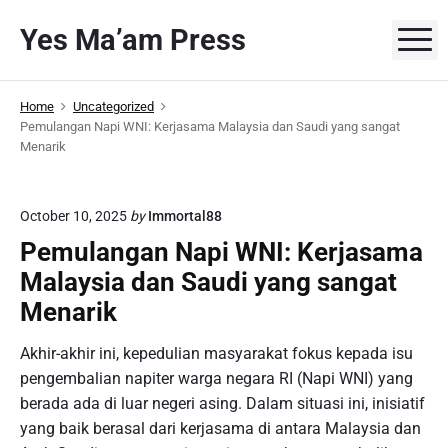
S
Yes Ma’am Press
k
M
i
p
Home
Uncategorized
t
Pemulangan Napi WNI: Kerjasama Malaysia dan Saudi yang sangat
o
Menarik
c
o
n
October 10, 2025
by
Immortal88
t
Pemulangan Napi WNI: Kerjasama
e
Malaysia dan Saudi yang sangat
n
Menarik
t
Akhir-akhir ini, kepedulian masyarakat fokus kepada isu
pengembalian napiter warga negara RI (Napi WNI) yang
berada ada di luar negeri asing. Dalam situasi ini, inisiatif
yang baik berasal dari kerjasama di antara Malaysia dan