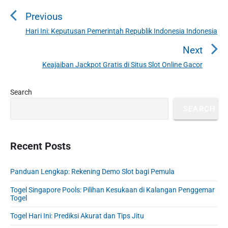
o
Previous
s
t
Hari Ini: Keputusan Pemerintah Republik Indonesia Indonesia
P
n
r
Next
a
e
Keajaiban Jackpot Gratis di Situs Slot Online Gacor
N
v
v
e
i
i
P
x
Search
o
g
r
t
u
SEARCH
a
i
p
s
m
t
o
a
p
i
s
r
Recent Posts
o
o
y
t
s
S
n
:
t
Panduan Lengkap: Rekening Demo Slot bagi Pemula
i
:
d
Togel Singapore Pools: Pilihan Kesukaan di Kalangan Penggemar
e
Togel
b
Togel Hari Ini: Prediksi Akurat dan Tips Jitu
a